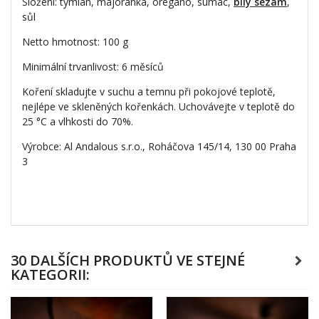
Složení: tymián, majoránka, oregáno, sumac,
bílý sezam
,
sůl
Netto hmotnost: 100 g
Minimální trvanlivost: 6 měsíců
Koření skladujte v suchu a temnu při pokojové teplotě,
nejlépe ve skleněných kořenkách. Uchovávejte v teplotě do
25 °C a vlhkosti do 70%.
Výrobce: Al Andalous s.r.o., Roháčova 145/14, 130 00 Praha
3
30 DALŠÍCH PRODUKTŮ VE STEJNÉ
KATEGORII: