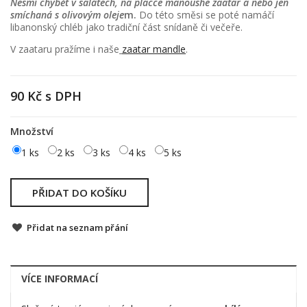
Nesmí chybět v salátech, na placce manoushe zaatar a nebo jen
smíchaná s olivovým oleje
m.
Do této směsi se poté namáčí
libanonský chléb jako tradiční část snídaně či večeře.
V zaataru pražíme i naše
zaatar mandle
.
90 Kč
s DPH
Množství
1 ks
2 ks
3 ks
4 ks
5 ks
PŘIDAT DO KOŠÍKU
Přidat na seznam přání
VÍCE INFORMACÍ