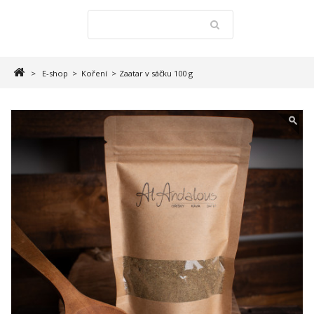
>
E-shop
>
Koření
>
Zaatar v sáčku 100 g