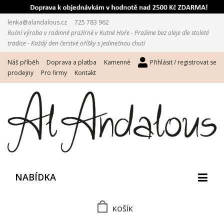
lenka@alandalous.cz
725 783 962
Ruční výroba v rodinné pražírně v Kutné Hoře - Pražíme bez oleje dle stoleté
tradice - Každý den čerstvé oříšky s jedinečnou chutí
Náš příběh
Doprava a platba
Kamenné
Přihlásit / registrovat se
prodejny
Pro firmy
Kontakt
NABÍDKA
KOŠÍK