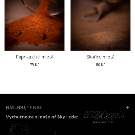
Paprika chilli mletá
Skořice mletá
75 Kč
80 Kč
NÁSLEDUJTE NÁS
Vychutnejte si naše oříšky i zde: