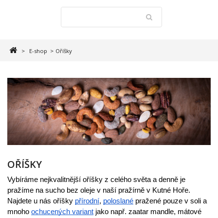
>
E-shop
>
Oříšky
OŘÍŠKY
Vybíráme nejkvalitnější oříšky z celého světa a denně je 
pražíme na sucho bez oleje v naší pražírně v Kutné Hoře. 
Najdete u nás oříšky 
přírodní
, 
poloslané
 pražené pouze v soli a 
mnoho 
ochucených variant
 jako např. zaatar mandle, mátové 