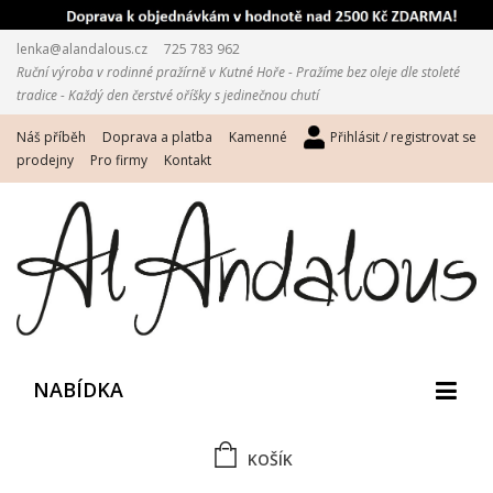
lenka@alandalous.cz
725 783 962
Ruční výroba v rodinné pražírně v Kutné Hoře - Pražíme bez oleje dle stoleté
tradice - Každý den čerstvé oříšky s jedinečnou chutí
Náš příběh
Doprava a platba
Kamenné
Přihlásit / registrovat se
prodejny
Pro firmy
Kontakt
NABÍDKA
KOŠÍK