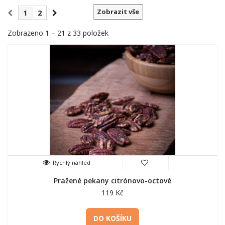
Zobrazit vše
1
2
Zobrazeno 1 – 21 z 33 položek
Rychlý náhled
Pražené pekany citrónovo-octové
119 Kč
DO KOŠÍKU