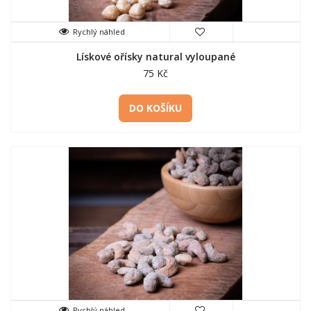
Rychlý náhled
Lískové ořísky natural vyloupané
75 Kč
DO KOŠÍKU
Rychlý náhled