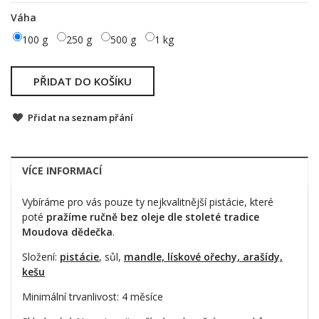
Váha
100 g
250 g
500 g
1 kg
PŘIDAT DO KOŠÍKU
Přidat na seznam přání
VÍCE INFORMACÍ
Vybíráme pro vás pouze ty nejkvalitnější pistácie, které
poté
pražíme ručně bez oleje dle stoleté tradice
Moudova dědečka
.
Složení:
pistácie
, sůl,
mandle, lískové ořechy, arašídy,
kešu
Minimální trvanlivost: 4 měsíce