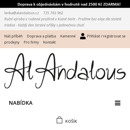
lenka@alandalous.cz
725 783 962
Ruční výroba v rodinné pražírně v Kutné Hoře - Pražíme bez oleje dle stoleté
tradice - Každý den čerstvé oříšky s jedinečnou chutí
Náš příběh
Doprava a platba
Kamenné
Přihlásit / registrovat se
prodejny
Pro firmy
Kontakt
NABÍDKA
KOŠÍK