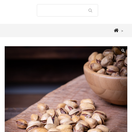
>
E-shop
>
Oříšky
>
Pražené poloslané
>
Pražené pistácie poloslané