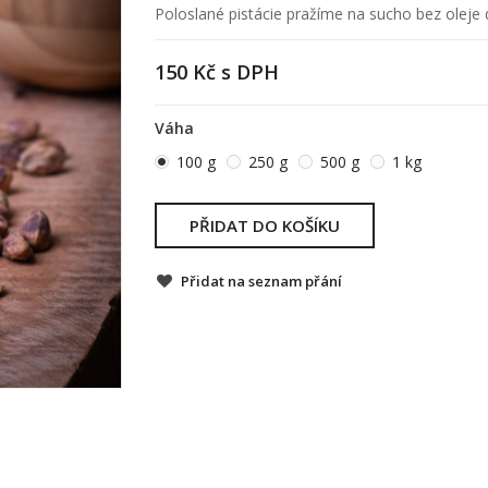
Poloslané pistácie pražíme na sucho bez oleje d
150 Kč
s DPH
Váha
100 g
250 g
500 g
1 kg
PŘIDAT DO KOŠÍKU
Přidat na seznam přání