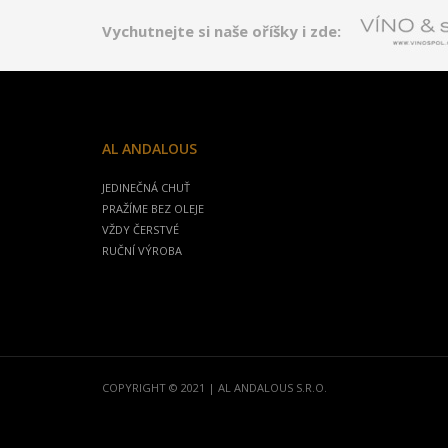
Vychutnejte si naše oříšky i zde:
AL ANDALOUS
JEDINEČNÁ CHUŤ
PRAŽÍME BEZ OLEJE
VŽDY ČERSTVÉ
RUČNÍ VÝROBA
COPYRIGHT © 2021 | AL ANDALOUS S.R.O.