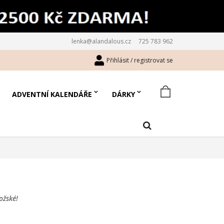
lenka@alandalous.cz
725 783 962
Přihlásit / registrovat se
ADVENTNÍ KALENDÁŘE
DÁRKY
ožské!