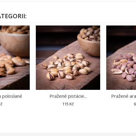
TEGORII:
 poloslané
Pražené pistácie...
Pražené ara
Kč
115 Kč
6