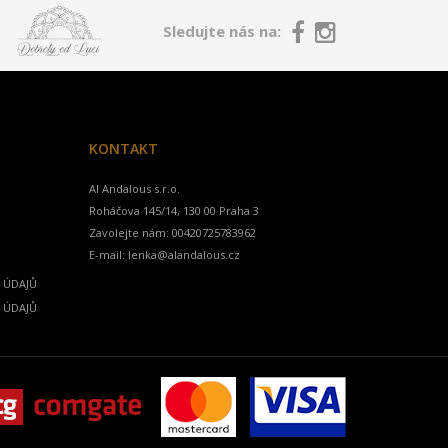
Sledujte nás na:
KONTAKT
Al Andalous s.r.o.
Zavolejte nám:
00420725783962
E-mail:
lenka@alandalous.cz
 ÚDAJŮ
 ÚDAJŮ