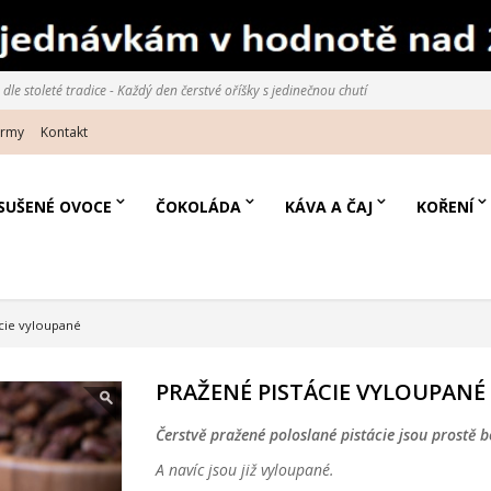
le stoleté tradice - Každý den čerstvé oříšky s jedinečnou chutí
irmy
Kontakt
SUŠENÉ OVOCE
ČOKOLÁDA
KÁVA A ČAJ
KOŘENÍ
cie vyloupané
PRAŽENÉ PISTÁCIE VYLOUPANÉ
Čerstvě pražené poloslané pistácie jsou prostě b
A navíc jsou již vyloupané.