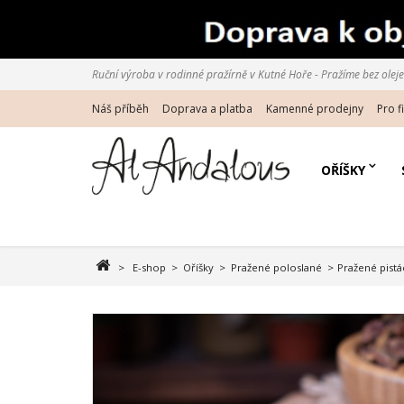
Ruční výroba v rodinné pražírně v Kutné Hoře - Pražíme bez oleje d
Náš příběh
Doprava a platba
Kamenné prodejny
Pro f
OŘÍŠKY
>
E-shop
>
Oříšky
>
Pražené poloslané
>
Pražené pistá