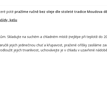
které poté
pražíme ručně bez oleje dle stoleté tradice Moudova d
ašídy, kešu
. Skladujte na suchém a chladném místě (nejlépe při teplotě do 20° C
ručili jejich jedinečnou chuť a křupavost, pražené oříšky zasíláme 
rodloužit jejich trvanlivost, uchovávejte je v chladu v uzavřené nádobě