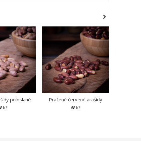
šídy poloslané
Pražené červené arašídy
Pražená 
8 Kč
68 Kč