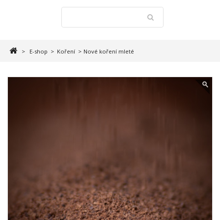
>
E-shop
>
Koření
>
Nové koření mleté