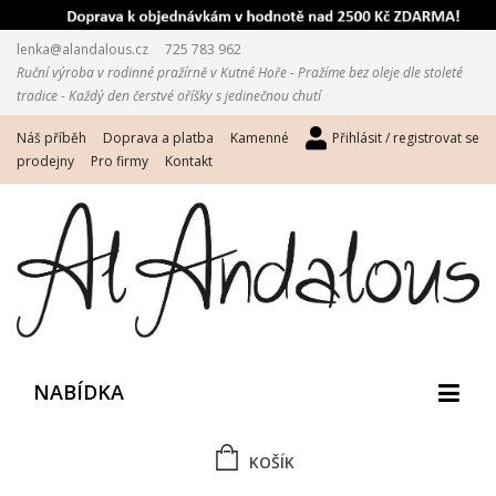
lenka@alandalous.cz
725 783 962
Ruční výroba v rodinné pražírně v Kutné Hoře - Pražíme bez oleje dle stoleté
tradice - Každý den čerstvé oříšky s jedinečnou chutí
Náš příběh
Doprava a platba
Kamenné
Přihlásit / registrovat se
prodejny
Pro firmy
Kontakt
NABÍDKA
KOŠÍK