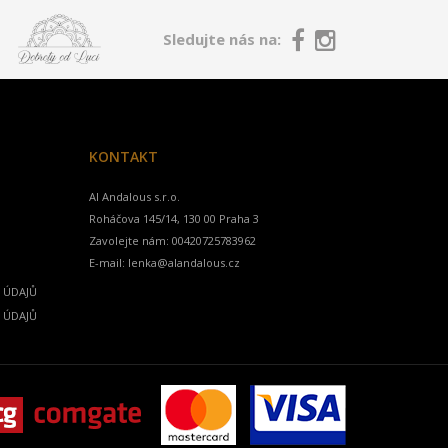
Sledujte nás na:
KONTAKT
Al Andalous s.r.o.
Zavolejte nám:
00420725783962
E-mail:
lenka@alandalous.cz
 ÚDAJŮ
 ÚDAJŮ