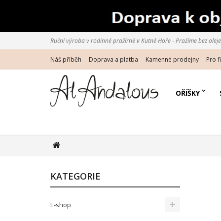
Ruční výroba v rodinné pražírně v Kutné Hoře - Pražíme bez oleje d
Náš příběh
Doprava a platba
Kamenné prodejny
Pro f
OŘÍŠKY
KATEGORIE
E-shop