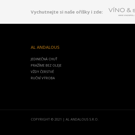
Vychutnejte si naše oříšky i zde:
AL ANDALOUS
JEDINEČNÁ CHUŤ
PRAŽÍME BEZ OLEJE
VŽDY ČERSTVÉ
RUČNÍ VÝROBA
COPYRIGHT © 2021 | AL ANDALOUS S.R.O.