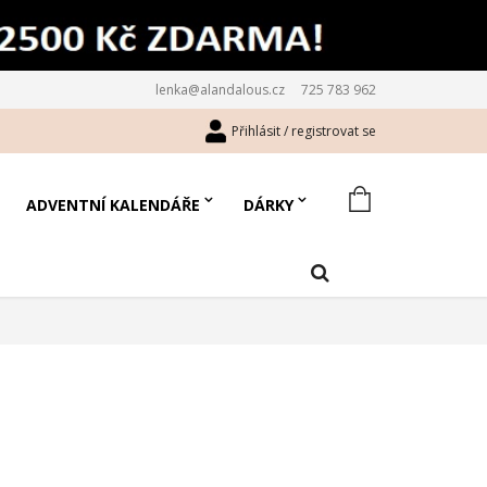
lenka@alandalous.cz
725 783 962
Přihlásit / registrovat se
ADVENTNÍ KALENDÁŘE
DÁRKY