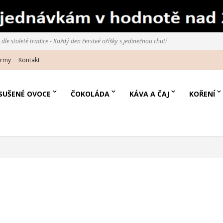
le stoleté tradice - Každý den čerstvé oříšky s jedinečnou chutí
irmy
Kontakt
SUŠENÉ OVOCE
ČOKOLÁDA
KÁVA A ČAJ
KOŘENÍ