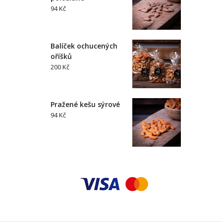
94 Kč
Balíček ochucených
oříšků
200 Kč
Pražené kešu sýrové
94 Kč