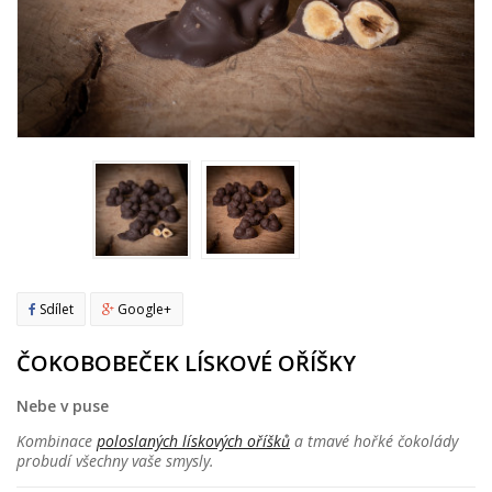
Sdílet
Google+
ČOKOBOBEČEK LÍSKOVÉ OŘÍŠKY
Nebe v puse
Kombinace
poloslaných lískových oříšků
a tmavé hořké čokolády
probudí všechny vaše smysly.