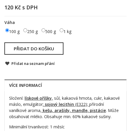
120 Kč
s DPH
Váha
100 g
250 g
500 g
1 kg
PŘIDAT DO KOŠÍKU
Přidat na seznam přání
VÍCE INFORMACÍ
Složení:
lískové oříšky
,
sůl, kakaová hmota, cukr, kakaové
máslo, emulgátor
:
sojový lecithin
(E322);
přírodní
vanilkové aroma,
kešu, arašídy, mandle, pistácie
. Může
obsahovat mléko. Obsahuje min. 60% kakaové sušiny.
Minimální trvanlivost: 1 měsíc