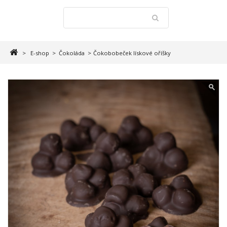
>
E-shop
>
Čokoláda
>
Čokobobeček lískové oříšky