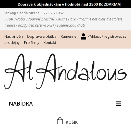
lenka@alandalous.cz
725 783 962
Ruční výroba v rodinné pražírně v Kutné Hoře - Pražíme bez oleje dle stoleté
tradice - Každý den čerstvé oříšky s jedinečnou chutí
Náš příběh
Doprava a platba
Kamenné
Přihlásit / registrovat se
prodejny
Pro firmy
Kontakt
NABÍDKA
KOŠÍK