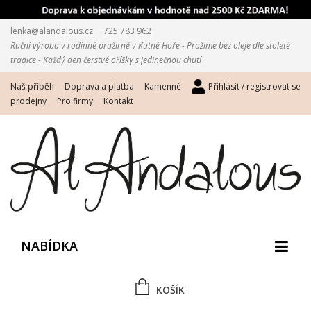
lenka@alandalous.cz
725 783 962
Ruční výroba v rodinné pražírně v Kutné Hoře - Pražíme bez oleje dle stoleté
tradice - Každý den čerstvé oříšky s jedinečnou chutí
Náš příběh
Doprava a platba
Kamenné
Přihlásit / registrovat se
prodejny
Pro firmy
Kontakt
NABÍDKA
KOŠÍK