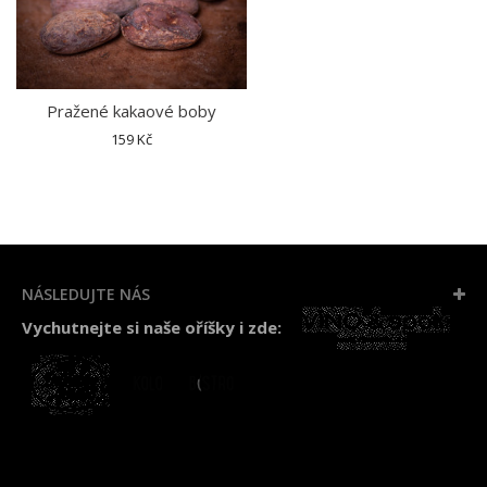
Pražené kakaové boby
159 Kč
NÁSLEDUJTE NÁS
Vychutnejte si naše oříšky i zde: