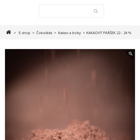
>
E-shop
>
Čokoláda
>
Kakao a boby
>
KAKAOVÝ PRÁŠEK 22 - 24 %