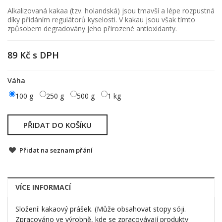
Alkalizovaná kakaa (tzv. holandská) jsou tmavší a lépe rozpustná
díky přidáním regulátorů kyselosti. V kakau jsou však tímto
způsobem degradovány jeho přirozené antioxidanty.
89 Kč
s DPH
Váha
100 g
250 g
500 g
1 kg
PŘIDAT DO KOŠÍKU
Přidat na seznam přání
VÍCE INFORMACÍ
Složení: kakaový prášek. (Může obsahovat stopy sóji.
Zpracováno ve výrobně, kde se zpracovávají produkty