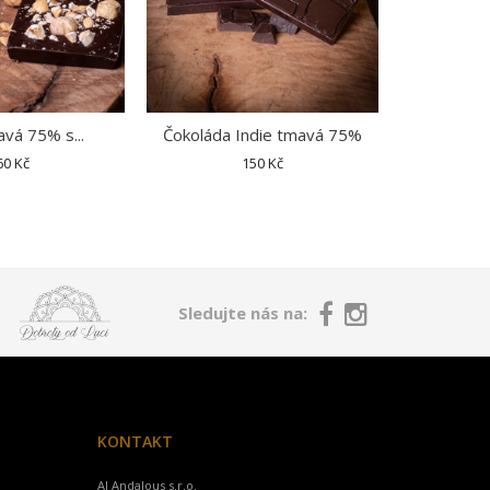
avá 75% s...
Čokoláda Indie tmavá 75%
Čokolád
60 Kč
150 Kč
Sledujte nás na:
KONTAKT
Al Andalous s.r.o.