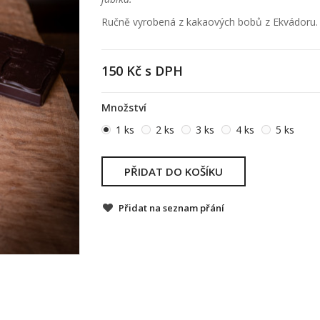
Ručně vyrobená z kakaových bobů z Ekvádoru.
150 Kč
s DPH
Množství
1 ks
2 ks
3 ks
4 ks
5 ks
PŘIDAT DO KOŠÍKU
Přidat na seznam přání