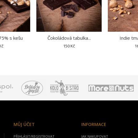
75% s kešu
Čokoládová tabulka...
Indie tm
Kč
150 Kč
1
MŮJ ÚČET
INFORMACE
PŘIHLÁSIT/REGISTROVAT
JAK NAKUPOVAT