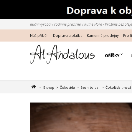
Ruční výroba v rodinné pražírně v Kutné Hoře - Pražíme bez oleje d
Náš příběh
Doprava a platba
Kamenné prodejny
Pro f
OŘÍŠKY
>
E-shop
>
Čokoláda
>
Bean-to-bar
>
Čokoláda tmavá