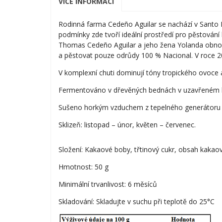
VÍCE INFORMACÍ
Rodinná farma Cedeño Aguilar se nachází v Santo D
podmínky zde tvoří ideální prostředí pro pěstování
Thomas Cedeño Aguilar a jeho žena Yolanda obnovil
a pěstovat pouze odrůdy 100 % Nacional. V roce 20
V komplexní chuti dominují tóny tropického ovoce 
Fermentováno v dřevěných bednách v uzavřeném ko
Sušeno horkým vzduchem z tepelného generátoru 
Sklizeň: listopad – únor, květen – červenec.
Složení: Kakaové boby, třtinový cukr, obsah kaka
Hmotnost: 50 g
Minimální trvanlivost: 6 měsíců
Skladování: Skladujte v suchu při teplotě do 25°C