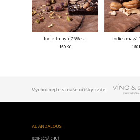
Indie tmavá 75% s...
Indie tmavá 
160 Kč
160 
Vychutnejte si naše oříšky i zde:
AL ANDALOUS
JEDINEČNÁ CHUŤ