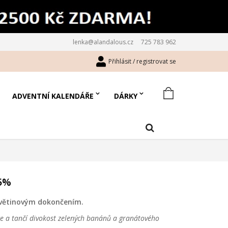
lenka@alandalous.cz
725 783 962
Přihlásit / registrovat se
ADVENTNÍ KALENDÁŘE
DÁRKY
5%
květinovým dokončením.
e a tančí divokost zelených banánů a granátového