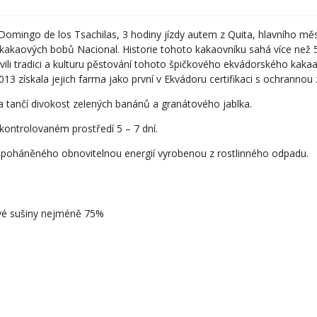
omingo de los Tsachilas, 3 hodiny jízdy autem z Quita, hlavního měs
 kakaových bobů Nacional. Historie tohoto kakaovníku sahá více než 53
i tradici a kulturu pěstování tohoto špičkového ekvádorského kakaa.
13 získala jejich farma jako první v Ekvádoru certifikaci s ochranno
a tančí divokost zelených banánů a granátového jablka.
ntrolovaném prostředí 5 – 7 dní.
poháněného obnovitelnou energií vyrobenou z rostlinného odpadu.
ové sušiny nejméně 75%