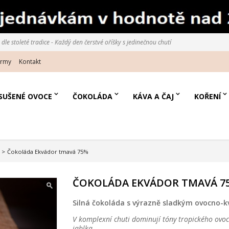
le stoleté tradice - Každý den čerstvé oříšky s jedinečnou chutí
irmy
Kontakt
SUŠENÉ OVOCE
ČOKOLÁDA
KÁVA A ČAJ
KOŘENÍ
>
Čokoláda Ekvádor tmavá 75%
ČOKOLÁDA EKVÁDOR TMAVÁ 7
Silná čokoláda s výrazně sladkým ovocno-
V komplexní chuti dominují tóny tropického ovoc
jablka.