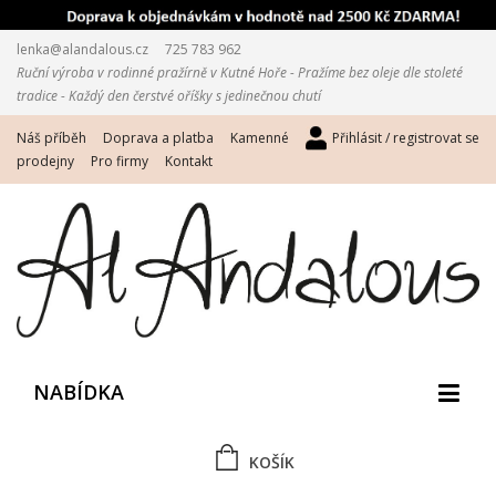
lenka@alandalous.cz
725 783 962
Ruční výroba v rodinné pražírně v Kutné Hoře - Pražíme bez oleje dle stoleté
tradice - Každý den čerstvé oříšky s jedinečnou chutí
Náš příběh
Doprava a platba
Kamenné
Přihlásit / registrovat se
prodejny
Pro firmy
Kontakt
NABÍDKA
KOŠÍK