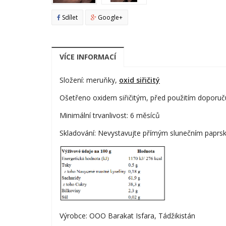
Sdílet
Google+
VÍCE INFORMACÍ
Složení: meruňky,
oxid siřičitý
Ošetřeno oxidem siřičitým, před použitím doporu
Minimální trvanlivost: 6 měsíců
Skladování: Nevystavujte přímým slunečním paprskům
Výrobce: OOO Barakat Isfara, Tádžikistán