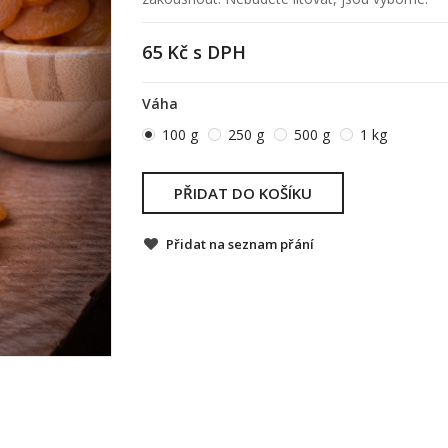
65 Kč
s DPH
Váha
100 g
250 g
500 g
1 kg
PŘIDAT DO KOŠÍKU
Přidat na seznam přání