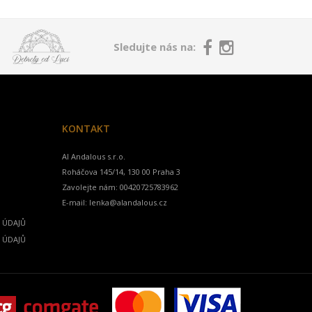
Sledujte nás na:
KONTAKT
Al Andalous s.r.o.
Zavolejte nám:
00420725783962
E-mail:
lenka@alandalous.cz
 ÚDAJŮ
 ÚDAJŮ