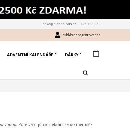
lenka@alandalous.cz
725 783 962
Přihlásit / registrovat se
ADVENTNÍ KALENDÁŘE
DÁRKY
 vodou. Poté vám již nic nebrání se do meruněk