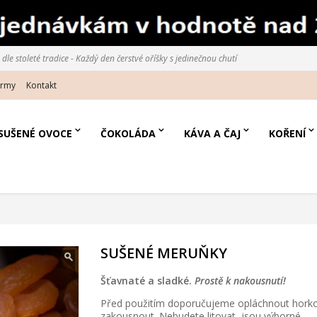
le stoleté tradice - Každý den čerstvé oříšky s jedinečnou chutí
irmy
Kontakt
SUŠENÉ OVOCE
ČOKOLÁDA
KÁVA A ČAJ
KOŘENÍ
SUŠENÉ MERUŇKY
Šťavnaté a sladké.
Prostě k nakousnutí!
Před použitím doporučujeme opláchnout horkou
zakousnout. Nebudete litovat, jsou výborné.