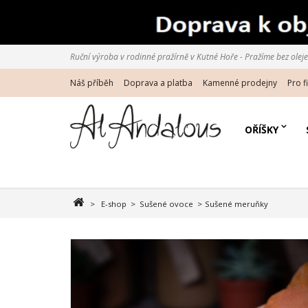
Ruční výroba v rodinné pražírně v Kutné Hoře - Pražíme bez oleje d
Náš příběh
Doprava a platba
Kamenné prodejny
Pro f
OŘÍŠKY
>
E-shop
>
Sušené ovoce
>
Sušené meruňky