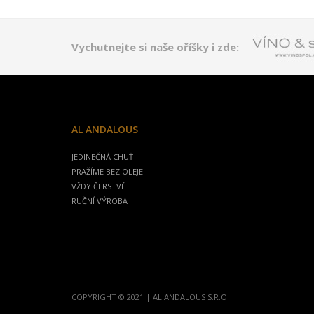
Vychutnejte si naše oříšky i zde:
AL ANDALOUS
JEDINEČNÁ CHUŤ
PRAŽÍME BEZ OLEJE
VŽDY ČERSTVÉ
RUČNÍ VÝROBA
COPYRIGHT © 2021 | AL ANDALOUS S.R.O.