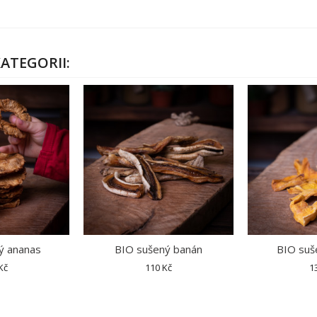
ATEGORII:
ý ananas
BIO sušený banán
BIO suš
Kč
110 Kč
1