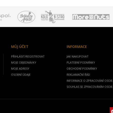
MŮJ ÚČET
INFORMACE
PŘIHLÁSIT/REGISTROVAT
JAK NAKUPOVAT
MOJE OBJEDNÁVKY
PLATEBNÍ PODMÍNKY
MOJE ADRESY
OBCHODNÍ PODMÍNKY
OSOBNÍ ÚDAJE
REKLAMAČNÍ ŘÁD
INFORMACE O ZPRACOVÁNÍ OSOB.
SOUHLAS SE ZPRACOVÁNÍM OSOB.