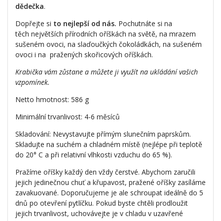
dědečka
.
Dopřejte si
to nejlepší od nás.
Pochutnáte si na
těch největších přírodních oříškách na světě, na mrazem
sušeném ovoci, na slaďoučkých čokoládkách, na sušeném
ovoci i na pražených skořicových oříškách.
Krabička vám zůstane a můžete ji využít na ukládání vašich
vzpomínek.
Netto hmotnost: 586 g
Minimální trvanlivost: 4-6 měsíců
Skladování: Nevystavujte přímým slunečním paprskům.
Skladujte na suchém a chladném místě (nejlépe při teplotě
do 20° C a při relativní vlhkosti vzduchu do 65 %).
Pražíme oříšky každý den vždy čerstvé. Abychom zaručili
jejich jedinečnou chuť a křupavost, pražené oříšky zasíláme
zavakuované. Doporučujeme je ale schroupat ideálně do 5
dnů po otevření pytlíčku. Pokud byste chtěli prodloužit
jejich trvanlivost, uchovávejte je v chladu v uzavřené