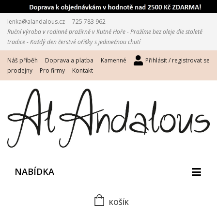
lenka@alandalous.cz
725 783 962
Ruční výroba v rodinné pražírně v Kutné Hoře - Pražíme bez oleje dle stoleté
tradice - Každý den čerstvé oříšky s jedinečnou chutí
Náš příběh
Doprava a platba
Kamenné
Přihlásit / registrovat se
prodejny
Pro firmy
Kontakt
NABÍDKA
KOŠÍK