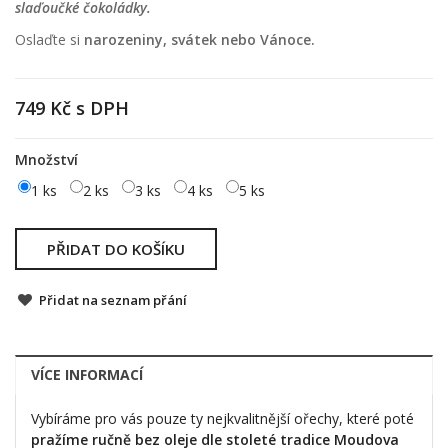
slaďoučké čokoládky.
Oslaďte si
narozeniny, svátek nebo Vánoce.
749 Kč
s DPH
Množství
1 ks
2 ks
3 ks
4 ks
5 ks
PŘIDAT DO KOŠÍKU
Přidat na seznam přání
VÍCE INFORMACÍ
Vybíráme pro vás pouze ty nejkvalitnější ořechy, které poté
pražíme ručně bez oleje dle stoleté tradice Moudova