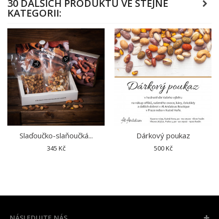
30 DALŠÍCH PRODUKTŮ VE STEJNÉ
KATEGORII:
Slaďoučko-slaňoučká...
Dárkový poukaz
345 Kč
500 Kč
NÁSLEDUJTE NÁS