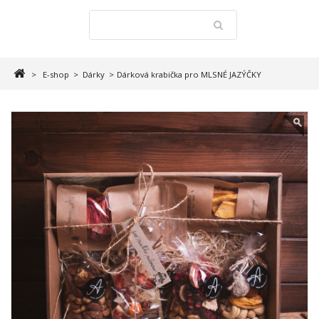
>
E-shop
>
Dárky
>
Dárková krabička pro MLSNÉ JAZÝČKY