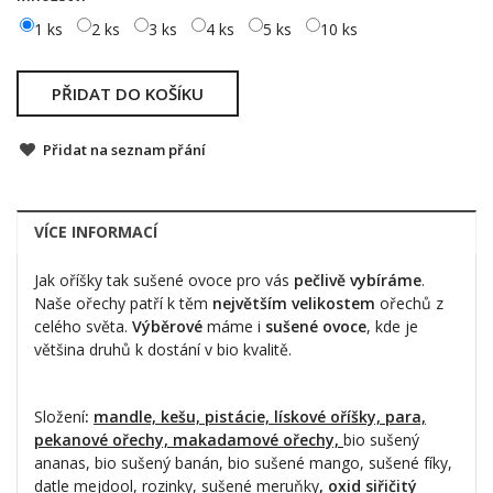
1 ks
2 ks
3 ks
4 ks
5 ks
10 ks
PŘIDAT DO KOŠÍKU
Přidat na seznam přání
VÍCE INFORMACÍ
Jak oříšky tak sušené ovoce pro vás
pečlivě vybíráme
.
Naše ořechy patří k těm
největším velikostem
ořechů z
celého světa.
Výběrové
máme i
sušené ovoce
, kde je
většina druhů k dostání v bio kvalitě.
Složení
:
mandle, kešu, pistácie, lískové oříšky, para,
pekanové ořechy, makadamové ořechy,
bio sušený
ananas, bio sušený banán, bio sušené mango, sušené fíky,
datle mejdool, rozinky, sušené meruňky
,
oxid siřičitý