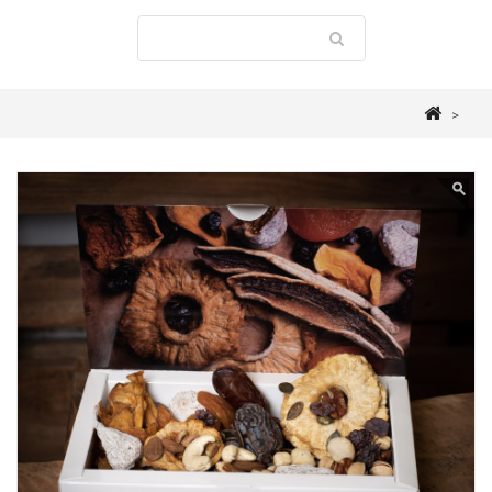
>
E-shop
>
Dárky
>
Bonboniéra plná přírodních oříšků a sušeného
ovoce