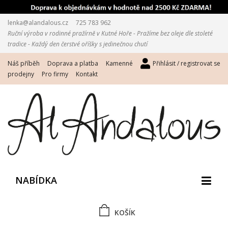
lenka@alandalous.cz
725 783 962
Ruční výroba v rodinné pražírně v Kutné Hoře - Pražíme bez oleje dle stoleté
tradice - Každý den čerstvé oříšky s jedinečnou chutí
Náš příběh
Doprava a platba
Kamenné
Přihlásit / registrovat se
prodejny
Pro firmy
Kontakt
NABÍDKA
KOŠÍK