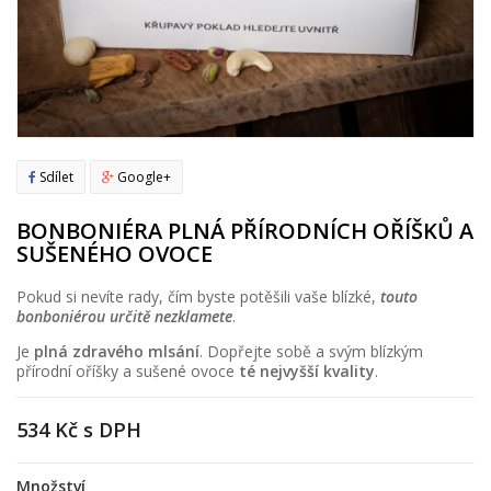
Sdílet
Google+
BONBONIÉRA PLNÁ PŘÍRODNÍCH OŘÍŠKŮ A
SUŠENÉHO OVOCE
Pokud si nevíte rady, čím byste potěšili vaše blízké,
touto
bonboniérou určitě nezklamete
.
Je
plná zdravého mlsání
. Dopřejte sobě a svým blízkým
přírodní oříšky a sušené ovoce
té nejvyšší kvality
.
534 Kč
s DPH
Množství