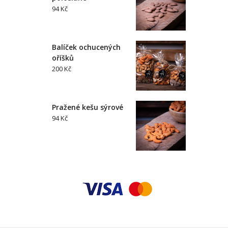
94 Kč
Balíček ochucených
oříšků
200 Kč
Pražené kešu sýrové
94 Kč