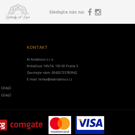
Sledujte nás na:
KONTAKT
Al Andalous s.r.o.
Zavolejte nám:
00420725783962
E-mail:
lenka@alandalous.cz
 ÚDAJŮ
 ÚDAJŮ