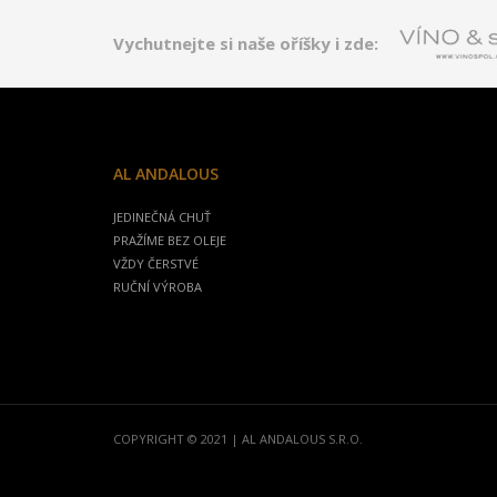
Vychutnejte si naše oříšky i zde:
AL ANDALOUS
JEDINEČNÁ CHUŤ
PRAŽÍME BEZ OLEJE
VŽDY ČERSTVÉ
RUČNÍ VÝROBA
COPYRIGHT © 2021 | AL ANDALOUS S.R.O.