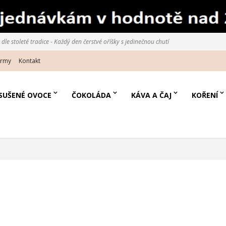
le stoleté tradice - Každý den čerstvé oříšky s jedinečnou chutí
irmy
Kontakt
SUŠENÉ OVOCE
ČOKOLÁDA
KÁVA A ČAJ
KOŘENÍ