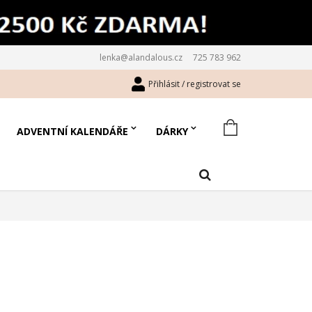
lenka@alandalous.cz
725 783 962
Přihlásit / registrovat se
ADVENTNÍ KALENDÁŘE
DÁRKY