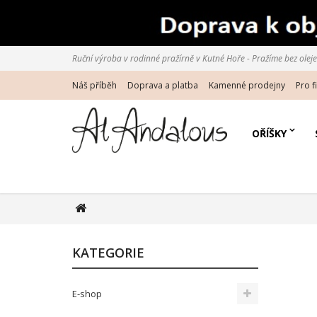
Ruční výroba v rodinné pražírně v Kutné Hoře - Pražíme bez oleje d
Náš příběh
Doprava a platba
Kamenné prodejny
Pro f
OŘÍŠKY
KATEGORIE
E-shop