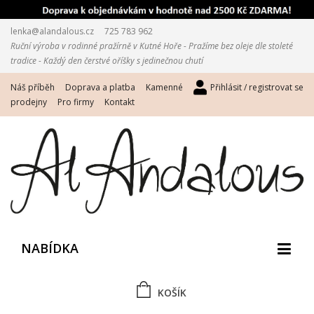
lenka@alandalous.cz
725 783 962
Ruční výroba v rodinné pražírně v Kutné Hoře - Pražíme bez oleje dle stoleté
tradice - Každý den čerstvé oříšky s jedinečnou chutí
Náš příběh
Doprava a platba
Kamenné
Přihlásit / registrovat se
prodejny
Pro firmy
Kontakt
NABÍDKA
KOŠÍK