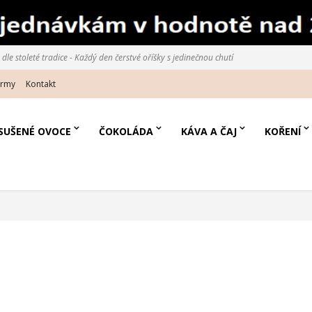
le stoleté tradice - Každý den čerstvé oříšky s jedinečnou chutí
irmy
Kontakt
SUŠENÉ OVOCE
ČOKOLÁDA
KÁVA A ČAJ
KOŘENÍ