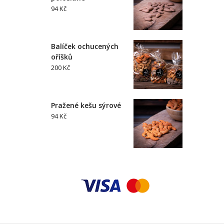
94 Kč
Balíček ochucených
oříšků
200 Kč
Pražené kešu sýrové
94 Kč