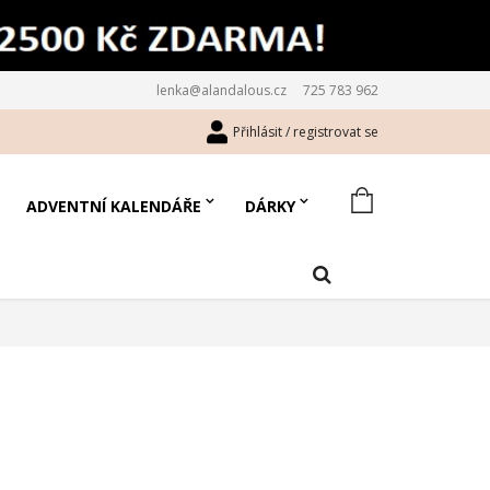
lenka@alandalous.cz
725 783 962
Přihlásit / registrovat se
ADVENTNÍ KALENDÁŘE
DÁRKY