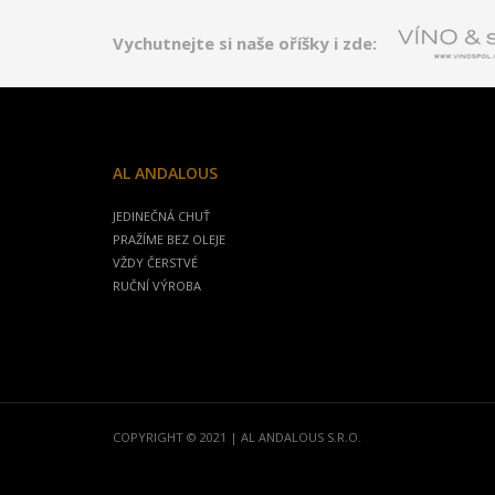
Vychutnejte si naše oříšky i zde:
AL ANDALOUS
JEDINEČNÁ CHUŤ
PRAŽÍME BEZ OLEJE
VŽDY ČERSTVÉ
RUČNÍ VÝROBA
COPYRIGHT © 2021 | AL ANDALOUS S.R.O.