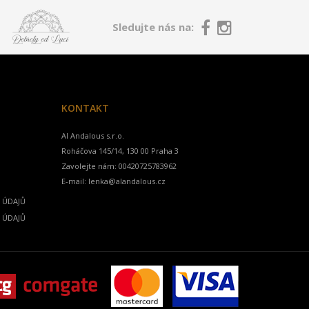
Sledujte nás na:
KONTAKT
Al Andalous s.r.o.
Zavolejte nám:
00420725783962
E-mail:
lenka@alandalous.cz
 ÚDAJŮ
 ÚDAJŮ