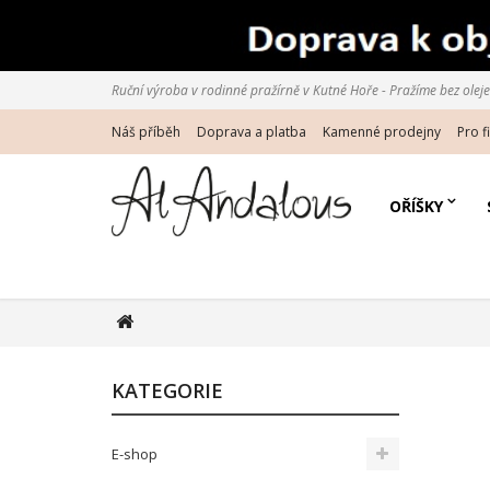
Ruční výroba v rodinné pražírně v Kutné Hoře - Pražíme bez oleje d
Náš příběh
Doprava a platba
Kamenné prodejny
Pro f
OŘÍŠKY
KATEGORIE
E-shop