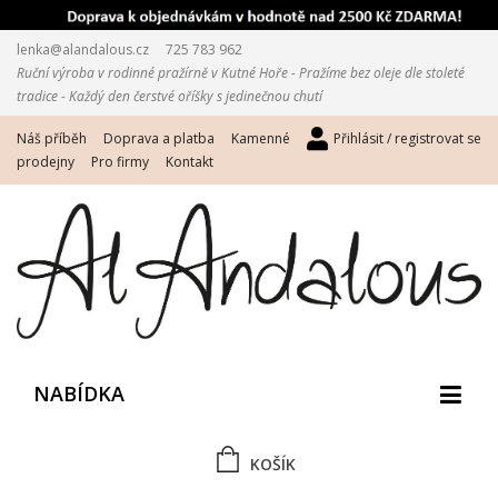
lenka@alandalous.cz
725 783 962
Ruční výroba v rodinné pražírně v Kutné Hoře - Pražíme bez oleje dle stoleté
tradice - Každý den čerstvé oříšky s jedinečnou chutí
Náš příběh
Doprava a platba
Kamenné
Přihlásit / registrovat se
prodejny
Pro firmy
Kontakt
NABÍDKA
KOŠÍK