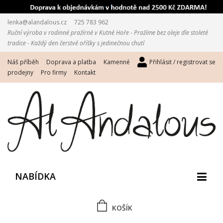
lenka@alandalous.cz
725 783 962
Ruční výroba v rodinné pražírně v Kutné Hoře - Pražíme bez oleje dle stoleté
tradice - Každý den čerstvé oříšky s jedinečnou chutí
Náš příběh
Doprava a platba
Kamenné
Přihlásit / registrovat se
prodejny
Pro firmy
Kontakt
NABÍDKA
KOŠÍK