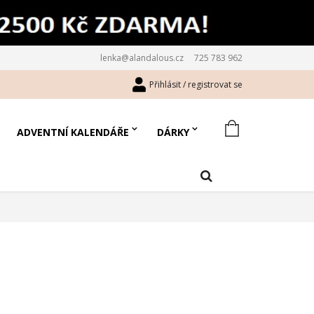
lenka@alandalous.cz
725 783 962
Přihlásit / registrovat se
ADVENTNÍ KALENDÁŘE
DÁRKY