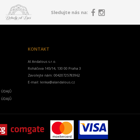
Sledujte nás na:
KONTAKT
Al Andalous s.r.o.
Zavolejte nám:
00420725783962
E-mail:
lenka@alandalous.cz
 ÚDAJŮ
 ÚDAJŮ