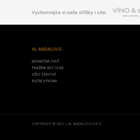
Vychutnejte si naše oříšky i zde:
AL ANDALOUS
JEDINEČNÁ CHUŤ
PRAŽÍME BEZ OLEJE
VŽDY ČERSTVÉ
RUČNÍ VÝROBA
COPYRIGHT © 2021 | AL ANDALOUS S.R.O.