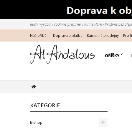
Ruční výroba v rodinné pražírně v Kutné Hoře - Pražíme bez oleje d
Náš příběh
Doprava a platba
Kamenné prodejny
Pro f
OŘÍŠKY
KATEGORIE
E-shop