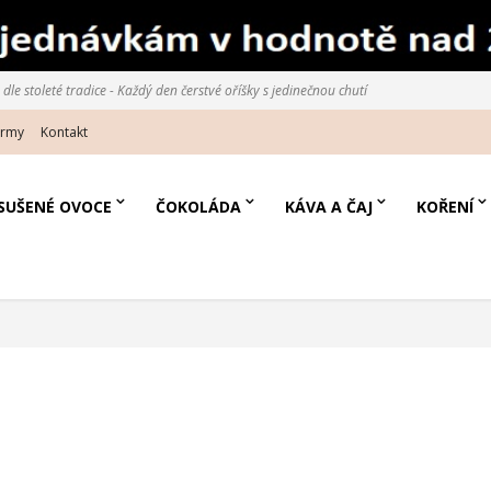
le stoleté tradice - Každý den čerstvé oříšky s jedinečnou chutí
irmy
Kontakt
SUŠENÉ OVOCE
ČOKOLÁDA
KÁVA A ČAJ
KOŘENÍ