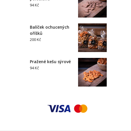
94 Kč
Balíček ochucených
oříšků
200 Kč
Pražené kešu sýrové
94 Kč